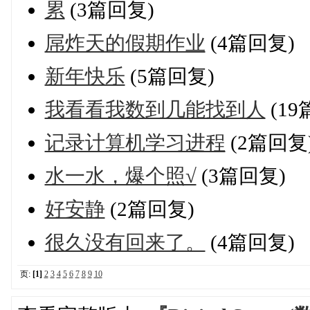
累
(3篇回复)
屌炸天的假期作业
(4篇回复)
新年快乐
(5篇回复)
我看看我数到几能找到人
(19
记录计算机学习进程
(2篇回复
水一水，爆个照√
(3篇回复)
好安静
(2篇回复)
很久没有回来了。
(4篇回复)
页:
[1]
2
3
4
5
6
7
8
9
10