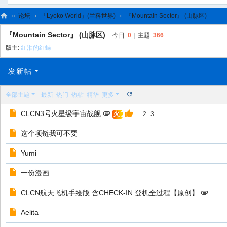
»
论坛
›
「Lyoko World」(兰科世界)
›
『Mountain Sector』 (山脉区)
C
『Mountain Sector』 (山脉区)
今日:
0
|
主题:
366
L
版主:
红泪的红蝶
C
发新帖
N
全部主题
最新
热门
热帖
精华
更多
CLCN3号火星级宇宙战舰
...
2
3
火
这个项链我可不要
Yumi
一份漫画
CLCN航天飞机手绘版 含CHECK-IN 登机全过程【原创】
Aelita