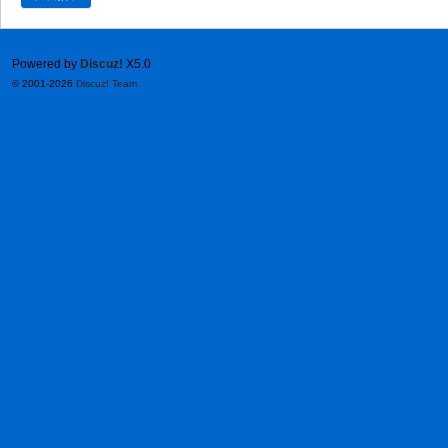
Powered by
Discuz!
X5.0
© 2001-2026
Discuz! Team
.