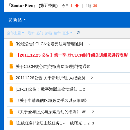
C
『Sector Five』 (第五空间)
今日:
1
|
主题:
39
L
C
发新帖
N
全部主题
最新
热门
热帖
精华
更多
[论坛公告] CLCN论坛宪法与管理通则
...
2
【2011.12.25 公告】第一季·对CLCN制作组先进组员进行表彰
.
关于CLCN核心层扩招(高层管理扩招)通知
20111226公告 关于新用户组 风纪委员
...
2
[11-11]公告：数字海版主变动通知
...
2
《关于申请新的区域必要手续以及细则》
《关于爱与正义与探索活动的细则》
...
2
[主线任务] 论坛主线任务1 - 一线曙光
...
2
3