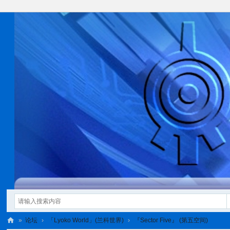
»
论坛
›
「Lyoko World」(兰科世界)
›
『Sector Five』 (第五空间)