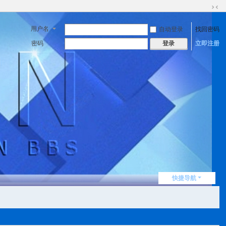
切
换
用户名
自动登录
找回密码
到
窄
密码
立即注册
登录
版
快捷导航