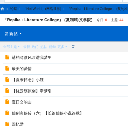
»
论坛
›
「Net World」(网络世界)
›
『Repika : Literature College』 (复
C
『Repika : Literature College』 (复制域:文学院)
今日:
0
|
主题:
44
L
C
发新帖
N
全部主题
最新
热门
热帖
精华
更多
赫柏湾微风吹进我梦里
最美的爱情
【夏末怀念】小钰
【忧云殇原创】牵梦引
夏日交响曲
仙剑奇侠传（六）【长篇仙侠小说连载】
回忆爱