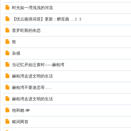
时光如一湾浅浅的河流
【忧云殇填词居】更新：醉笙曲
...
2
3
普罗旺斯的依恋
祭
杂感
当记忆开始泛黄时-----赫柏湾
赫柏湾走进文明的生活
赫柏湾不要迷恋哥......
赫柏湾走进文明的生活
他和她
赋词两首