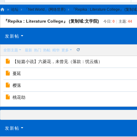
»
论坛
›
「Net World」(网络世界)
›
『Repika : Literature College』 (复
C
『Repika : Literature College』 (复制域:文学院)
今日:
0
|
主题:
44
L
C
发新帖
N
全部主题
最新
热门
热帖
精华
更多
【短篇小说】六菱花，未曾见（落款：忧云殇）
蔓延
樱落
桃花劫
发新帖