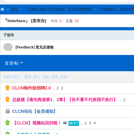
»
论坛
›
「Code Lyoko CN Group」(CLCN制作组)
›
『Interface』 (发布台)
C
『Interface』 (发布台)
今日:
0
|
主题:
10
L
C
子版块
N
[Feedback] 意见反馈箱
发新帖
全部主题
最新
热门
热帖
精华
更多
CLCN制作组招聘2.0
...
2
3
总版规【请先阅读第1、2章】【你不看不代表我不执行】
...
2
CLCN论坛【会员须知】
【CLCN】视频站回归啦！
...
2
3
4
精华1