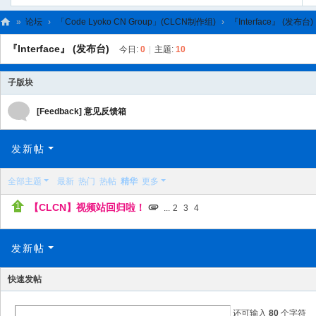
»
论坛
›
「Code Lyoko CN Group」(CLCN制作组)
›
『Interface』 (发布台)
C
『Interface』 (发布台)
今日:
0
|
主题:
10
L
C
子版块
N
[Feedback] 意见反馈箱
发新帖
全部主题
最新
热门
热帖
精华
更多
【CLCN】视频站回归啦！
...
2
3
4
发新帖
快速发帖
还可输入
80
个字符