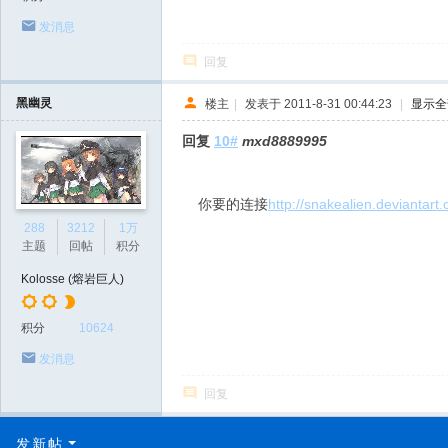
发消息
回复
黑幽灵
楼主
|
发表于 2011-8-31 00:44:23
|
显示全
回复
10#
mxd8889995
你要的连接
http://snakealien.deviantart.
288
3212
1万
主题
回帖
积分
Kolosse (熔岩巨人)
积分
10624
发消息
回复
发新帖