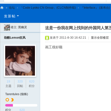
»
论坛
›
「Code Lyoko CN Group」(CLCN制作组)
›
『Interface』 (发布台)
C
发新帖
L
楼主:
黑幽灵
这是一份我在网上找到的外国同人第
C
N
劲酷Lemon狂风
发表于 2011-8-30 16:42:21
|
显示全部楼层
画工很好额
19
320
620
主题
回帖
积分
Tarentules (狼蛛)
积分
620