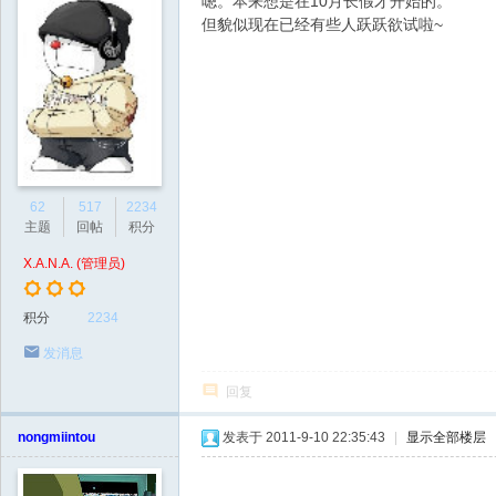
嗯。本来想是在10月长假才开始的。
但貌似现在已经有些人跃跃欲试啦~
62
517
2234
主题
回帖
积分
X.A.N.A. (管理员)
积分
2234
发消息
回复
nongmiintou
发表于 2011-9-10 22:35:43
|
显示全部楼层