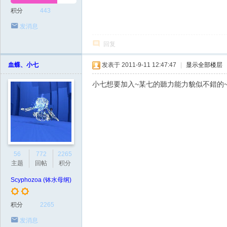
积分
443
发消息
回复
血蝶、小七
发表于 2011-9-11 12:47:47
|
显示全部楼层
小七想要加入~某七的聽力能力貌似不錯的~~
56
772
2265
主题
回帖
积分
Scyphozoa (钵水母纲)
积分
2265
发消息