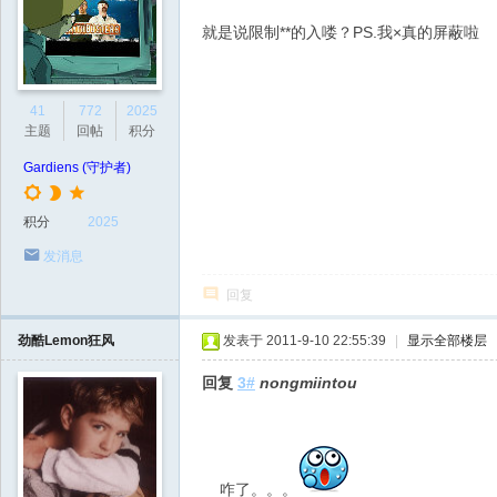
就是说限制**的入喽？PS.我×真的屏蔽啦
41
772
2025
主题
回帖
积分
Gardiens (守护者)
积分
2025
发消息
回复
劲酷Lemon狂风
发表于 2011-9-10 22:55:39
|
显示全部楼层
回复
3#
nongmiintou
咋了。。。