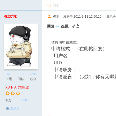
回复
魂之护龙
楼主
|
发表于 2011-9-11 12:50:10
|
显示全
回复
7#
血蝶、小七
请按照申请格式。
申请格式：（在此帖回复）
用户名：
UID：
申请职务：
62
517
2234
申请感言：（比如，你有无哪
主题
回帖
积分
X.A.N.A. (管理员)
积分
2234
发消息