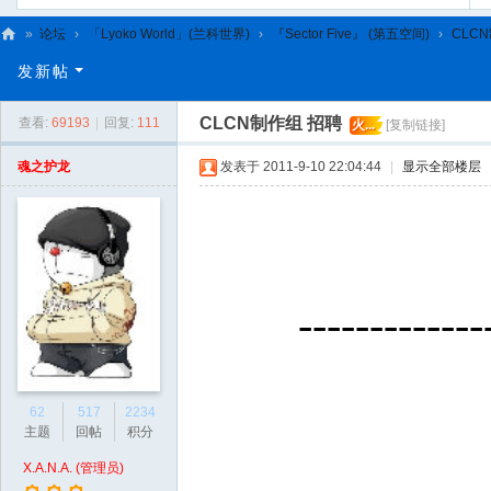
»
论坛
›
「Lyoko World」(兰科世界)
›
『Sector Five』 (第五空间)
›
CLC
C
发新帖
L
CLCN制作组 招聘
查看:
69193
|
回复:
111
火...
[复制链接]
C
N
魂之护龙
发表于 2011-9-10 22:04:44
|
显示全部楼层
-------------
62
517
2234
主题
回帖
积分
X.A.N.A. (管理员)