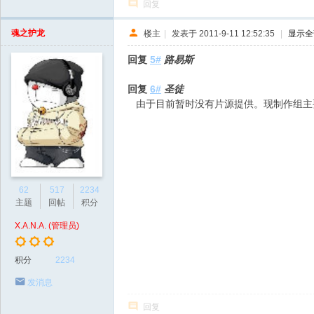
回复
魂之护龙
楼主
|
发表于 2011-9-11 12:52:35
|
显示全
回复
5#
路易斯
回复
6#
圣徒
由于目前暂时没有片源提供。现制作组主要
62
517
2234
主题
回帖
积分
X.A.N.A. (管理员)
积分
2234
发消息
回复