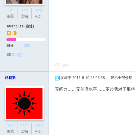
19
320
620
主题
回帖
积分
Tarentules (狼蛛)
积分
620
发消息
回复
路易斯
发表于 2011-9-10 23:06:38
|
显示全部楼层
无听力……无英语水平……不过我对于那些
100
2239
3758
主题
回帖
积分