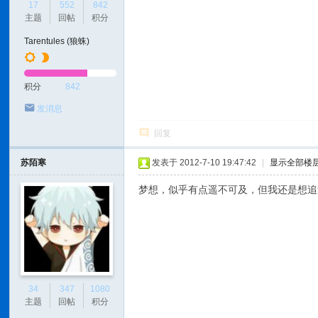
17
552
842
主题
回帖
积分
Tarentules (狼蛛)
积分
842
发消息
回复
苏陌寒
发表于 2012-7-10 19:47:42
|
显示全部楼
梦想，似乎有点遥不可及，但我还是想追
34
347
1080
主题
回帖
积分