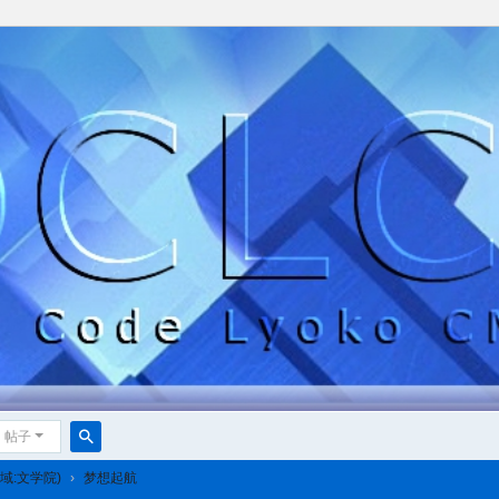
帖子
搜
(复制域:文学院)
›
梦想起航