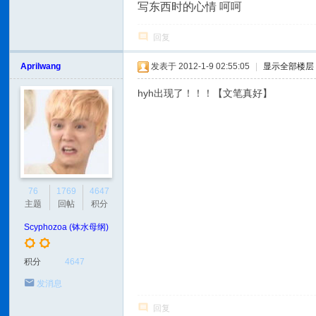
写东西时的心情 呵呵
回复
Aprilwang
发表于 2012-1-9 02:55:05
|
显示全部楼层
hyh出现了！！！【文笔真好】
76
1769
4647
主题
回帖
积分
Scyphozoa (钵水母纲)
积分
4647
发消息
回复