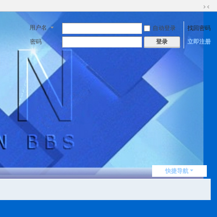
切
换
用户名
自动登录
找回密码
到
窄
密码
立即注册
登录
版
快捷导航