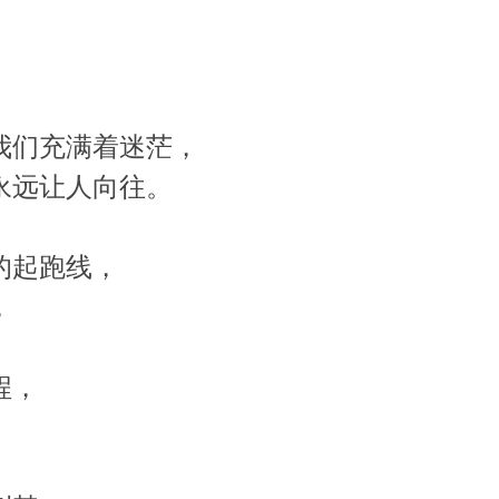
我们充满着迷茫，
永远让人向往。
的起跑线，
，
程，