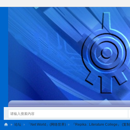
»
论坛
›
「Net World」(网络世界)
›
『Repika : Literature College』 