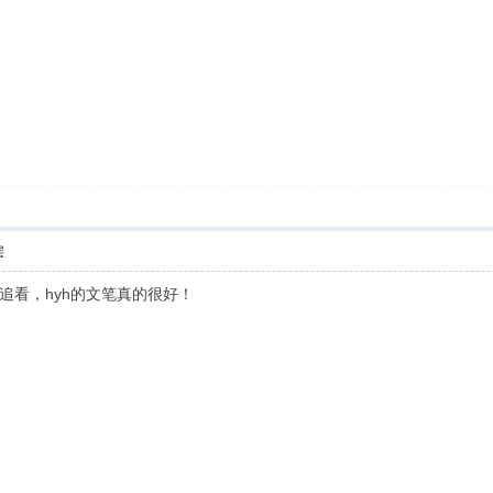
层
追看，hyh的文笔真的很好！