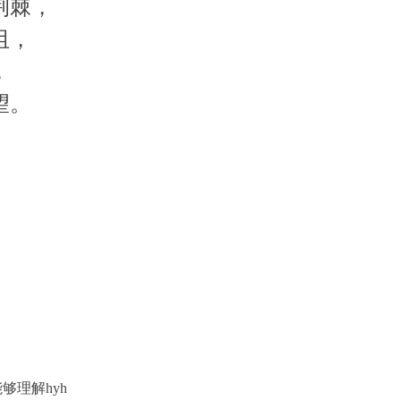
荆棘，
阻，
，
望。
。
日
够理解hyh