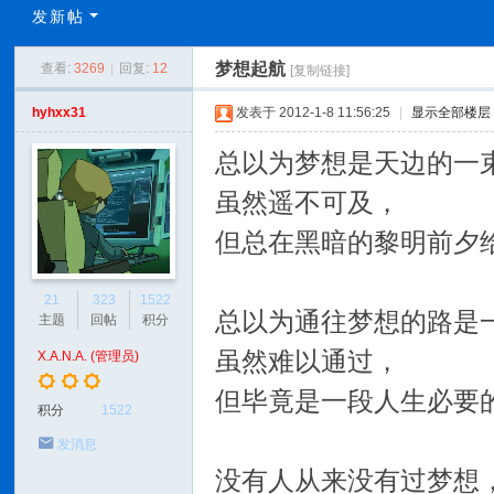
C
发新帖
L
梦想起航
查看:
3269
|
回复:
12
[复制链接]
C
N
hyhxx31
发表于 2012-1-8 11:56:25
|
显示全部楼层
总以为梦想是天边的一
虽然遥不可及，
但总在黑暗的黎明前夕
21
323
1522
总以为通往梦想的路是
主题
回帖
积分
虽然难以通过，
X.A.N.A. (管理员)
但毕竟是一段人生必要
积分
1522
发消息
没有人从来没有过梦想