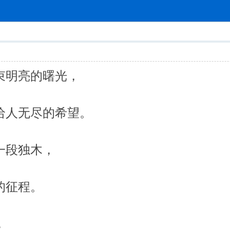
索
束明亮的曙光，
给人无尽的希望。
一段独木，
的征程。
，