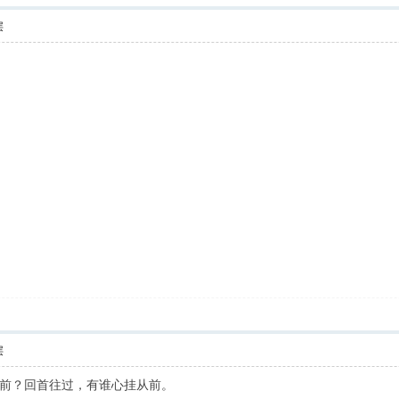
层
层
前？回首往过，有谁心挂从前。