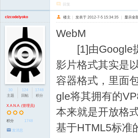
回复
clzcodelyoko
楼主
|
发表于 2012-7-5 15:34:35
|
显示全
WebM
[1]由Goog
影片格式其实是以 
容器格式，里面包括了
30
124
1748
gle将其拥有的VP
主题
回帖
积分
X.A.N.A. (管理员)
本来就是开放格式
积分
1748
基于HTML5标
发消息