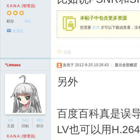
X.A.N.A. (管理员)
本帖子中包含更多资源
积分
881
您需要
登录
才可以下载或查看，没
发消息
回复
*Linnaea
发表于 2012-9-25 10:26:43
|
显示全部楼层
另外
百度百科真是误导
43
542
881
LV也可以用H.264
主题
回帖
积分
X.A.N.A. (管理员)