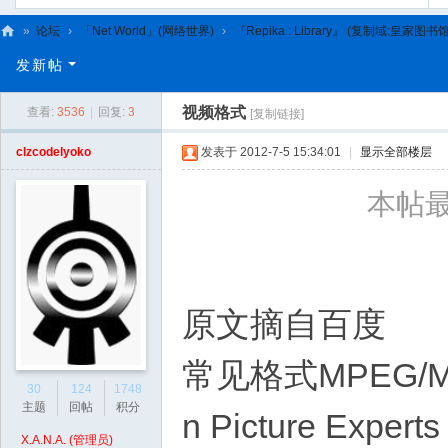
»
论坛
›
「Net World」(网络世界)
›
『Repika : Library』 (复制域:皇家图书馆
C
发新帖
L
视频格式
查看:
3536
|
回复:
3
[复制链接]
C
N
clzcodelyoko
发表于 2012-7-5 15:34:01
|
显示全部楼层
本帖最后
原文摘自百度
常见格式MPEG/
30
124
1748
主题
回帖
积分
n Picture Ex
X.A.N.A. (管理员)