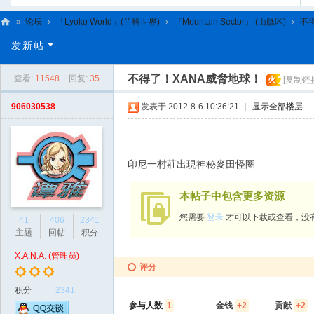
»
论坛
›
「Lyoko World」(兰科世界)
›
『Mountain Sector』 (山脉区)
›
不
C
发新帖
L
不得了！XANA威脅地球！
查看:
11548
|
回复:
35
火
[复制链
C
N
906030538
发表于 2012-8-6 10:36:21
|
显示全部楼层
印尼一村莊出現神秘麥田怪圈
本帖子中包含更多资源
您需要
登录
才可以下载或查看，没
41
406
2341
主题
回帖
积分
X.A.N.A. (管理员)
评分
积分
2341
参与人数
1
金钱
+2
贡献
+2