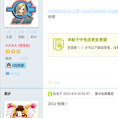
@935057671(小坚)
@1071408950
@达
你猜
41
406
2341
主题
回帖
积分
本帖子中包含更多资源
X.A.N.A. (管理员)
您需要
登录
才可以下载或查看，没
积分
2341
发消息
回复
星沙
发表于 2012-8-6 16:50:47
|
显示全部楼层
2012 惊悚！