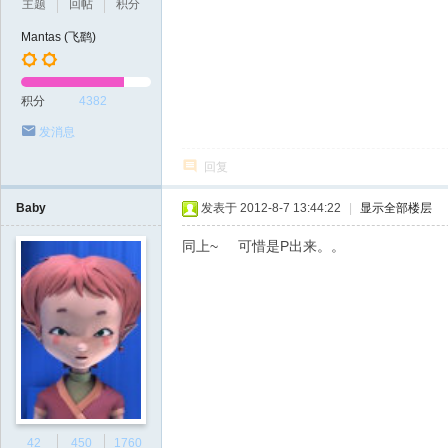
主题
回帖
积分
Mantas (飞鹞)
积分
4382
发消息
回复
Baby
发表于 2012-8-7 13:44:22
|
显示全部楼层
同上~ 可惜是P出来。。
42
450
1760