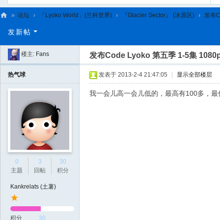
»
论坛
›
「Lyoko World」(兰科世界)
›
『Glacier Sector』 (冰原区)
›
发布Co
C
发新帖
L
楼主:
Fans
发布Code Lyoko 第五季 1-5集 10
C
N
热气球
发表于 2013-2-4 21:47:05
|
显示全部楼层
我一会儿高一会儿低的，最高有100多，最
0
3
30
主题
回帖
积分
Kankrelats (土薯)
积分
30