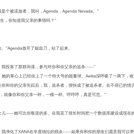
Agenda
Agenda Nevada
我是个被流放者，我叫，
，
。”
先生，你知道我父亲的事情吗？”
Agenda
。”
放开了锯齿刀，站了起来。
，我投靠了那群间谍，参与对你和你父亲的追杀——”
Aelita
，她的掌心上已经挂上了一个特大号的能量球。
深呼吸了一两下，收
在你和你的父亲失踪后，我，追杀者，很快成了被追杀者。在不得已的情
，就像你和你父亲一样，一模一样。哼哼哼，真是可悲。”
女儿——她可比你叛逆的多。在我花了很长时间把一个数据库建设成现在
XANA
，我净化了
在辛度纳拉的残余——如果你和你的朋友们愿意我可以带