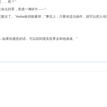
是……死？”
生命点归零，变成一滩碎片——”
Aelita
无数次了。”
收回能量球，“事实上，只要有适当操作，就可以把人传
—如果你愿意的话，可以回到现实世界去和他谈谈。”