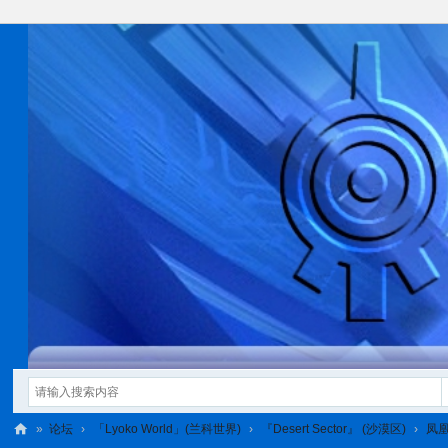
»
论坛
›
「Lyoko World」(兰科世界)
›
『Desert Sector』 (沙漠区)
›
凤凰