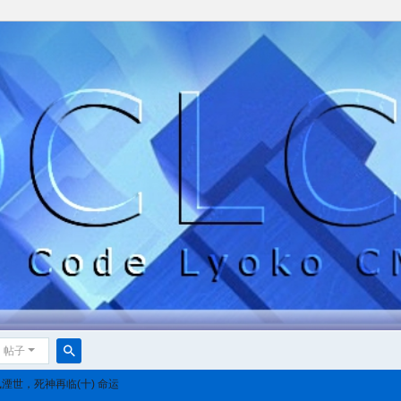
帖子
搜
湮世，死神再临(十) 命运