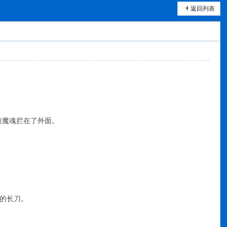
返回列表
被魔魂拦在了外面。
的长刀。