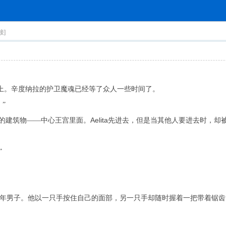
索
接]
上。辛度纳拉的护卫魔魂已经等了众人一些时间了。
”
Aelita
大的建筑物——中心王宫里面。
先进去，但是当其他人要进去时，却
”
年男子。他以一只手按住自己的面部，另一只手却随时握着一把带着锯齿