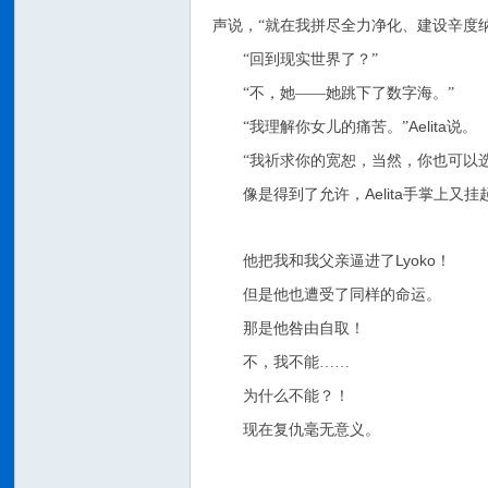
声说，“就在我拼尽全力净化、建设辛度
“回到现实世界了？”
“不，她——她跳下了数字海。”
Aelita
“我理解你女儿的痛苦。”
说。
“我祈求你的宽恕，当然，你也可以
Aelita
像是得到了允许，
手掌上又挂
Lyoko
他把我和我父亲逼进了
！
但是他也遭受了同样的命运。
那是他咎由自取！
不，我不能……
为什么不能？！
现在复仇毫无意义。