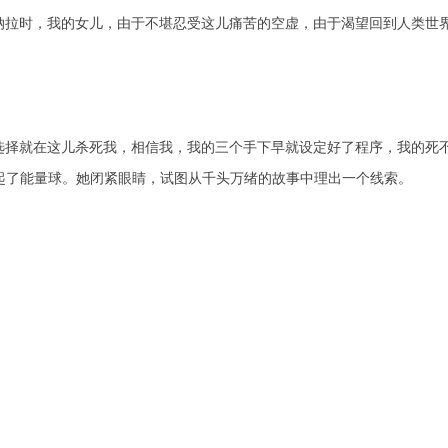
纳拉时，我的女儿，由于不堪忍受这儿痛苦的空虚，由于渴望回到人类世界
选择就在这儿杀死我，相信我，我的三个手下早就设定好了程序，我的死不
起了能量球。她闭紧眼睛，试图从千头万绪的故事中理出一个线索。