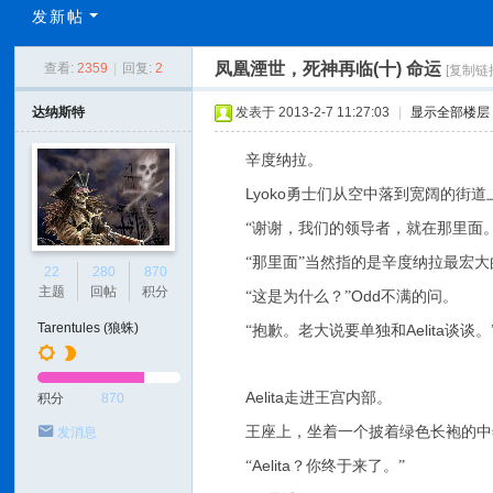
C
发新帖
L
凤凰湮世，死神再临(十) 命运
查看:
2359
|
回复:
2
[复制链
C
N
达纳斯特
发表于 2013-2-7 11:27:03
|
显示全部楼层
辛度纳拉。
Lyoko
勇士们从空中落到宽阔的街道
“谢谢，我们的领导者，就在那里面。
“那里面”当然指的是辛度纳拉最宏
22
280
870
主题
回帖
积分
Odd
“这是为什么？”
不满的问。
Tarentules (狼蛛)
Aelita
“抱歉。老大说要单独和
谈谈。
Aelita
走进王宫内部。
积分
870
王座上，坐着一个披着绿色长袍的中
发消息
Aelita
“
？你终于来了。”