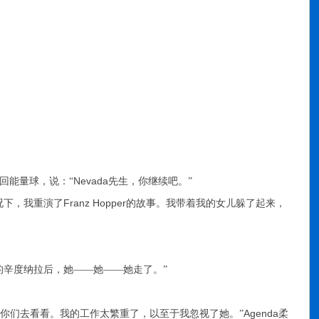
Nevada
回能量球，说：“
先生，你继续吧。”
Franz Hopper
况下，我重演了
的故事。我带着我的女儿躲了起来，
的辛度纳拉后，她——她——她走了。”
Agenda
你们去看看。我的工作太繁重了，以至于我忽视了她。”
柔