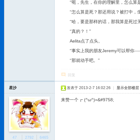
“呃，先生，在你的理解里，怎么算
“怎么算是死？那还用说？被打中，
“哈，要是那样的话，那我算是死过
“真的？！”
Aelita
点了点头。
Jeremy
“事实上我的朋友
可以帮你—
“那就动手吧。”
回复
星沙
发表于 2013-2-7 16:02:26
|
显示全部楼层
来赞一个┏ (^ω^)=&#9758;
47
2792
6465