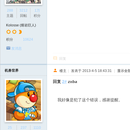
288
3212
1万
主题
回帖
积分
Kolosse (熔岩巨人)
积分
10624
发消息
回复
机兽世界
楼主
|
发表于 2013-4-5 18:43:31
|
显示全
回复
2#
zxba
我好像是犯了这个错误，感谢提醒。
25
237
1110