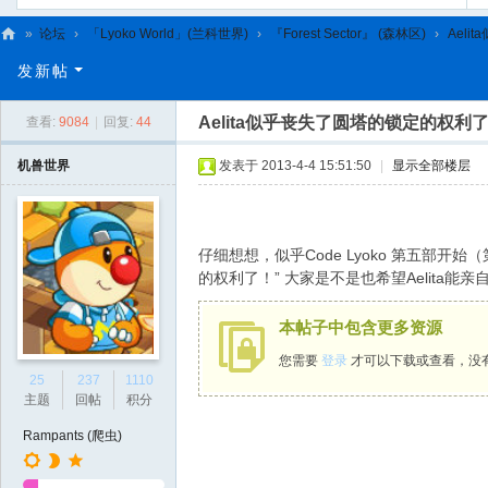
»
论坛
›
「Lyoko World」(兰科世界)
›
『Forest Sector』 (森林区)
›
Ael
C
发新帖
L
Aelita似乎丧失了圆塔的锁定的权利
查看:
9084
|
回复:
44
C
N
机兽世界
发表于 2013-4-4 15:51:50
|
显示全部楼层
仔细想想，似乎Code Lyoko 第五部开始
的权利了！” 大家是不是也希望Aelita能
本帖子中包含更多资源
您需要
登录
才可以下载或查看，没
25
237
1110
主题
回帖
积分
Rampants (爬虫)