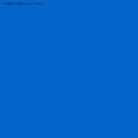
© 2001-2026
Discuz! Team
.