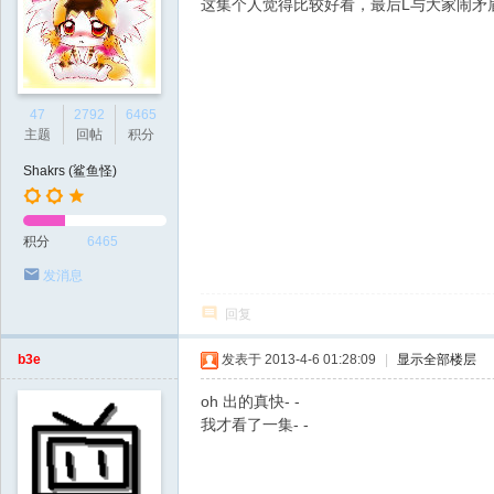
这集个人觉得比较好看，最后L与大家闹矛
47
2792
6465
主题
回帖
积分
Shakrs (鲨鱼怪)
积分
6465
发消息
回复
b3e
发表于 2013-4-6 01:28:09
|
显示全部楼层
oh 出的真快- -
我才看了一集- -