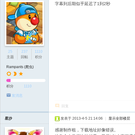
字幕到后期似乎延迟了1到2秒
25
237
1110
主题
回帖
积分
Rampants (爬虫)
积分
1110
发消息
回复
星沙
发表于 2013-4-5 21:14:06
|
显示全部楼层
感谢制作租，下载地址好像错误。