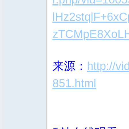
lHz2stqlF+6
zTCMpE8XoLH
来源：
http://
851.html