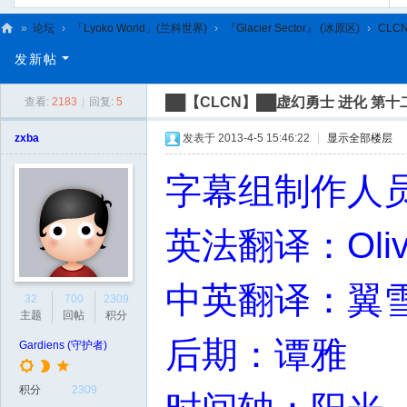
»
论坛
›
「Lyoko World」(兰科世界)
›
『Glacier Sector』 (冰原区)
›
CLC
C
发新帖
L
██【CLCN】██虚幻勇士 进化 第十
查看:
2183
|
回复:
5
C
N
zxba
发表于 2013-4-5 15:46:22
|
显示全部楼层
字幕组制作人
英法翻译：Oliver
中英翻译：翼
32
700
2309
主题
回帖
积分
后期：谭雅
Gardiens (守护者)
积分
2309