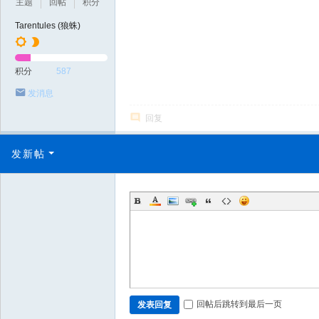
主题
回帖
积分
Tarentules (狼蛛)
积分
587
发消息
回复
发新帖
回帖后跳转到最后一页
发表回复