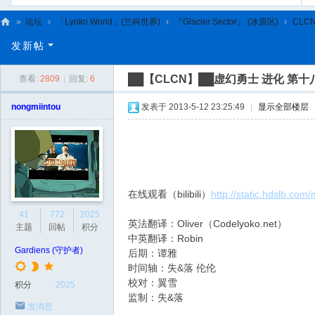
»
论坛
›
「Lyoko World」(兰科世界)
›
『Glacier Sector』 (冰原区)
›
CLC
C
发新帖
L
██【CLCN】██虚幻勇士 进化 第十
查看:
2809
|
回复:
6
C
N
nongmiintou
发表于 2013-5-12 23:25:49
|
显示全部楼层
在线观看（bilibili）
http://static.hdslb.co
41
772
2025
英法翻译：Oliver（Codelyoko.net）
主题
回帖
积分
中英翻译：Robin
Gardiens (守护者)
后期：谭雅
时间轴：失&落 伦伦
校对：翼雪
积分
2025
监制：失&落
发消息