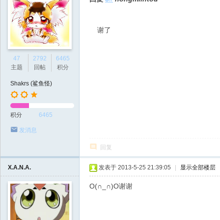
谢了
47
2792
6465
主题
回帖
积分
Shakrs (鲨鱼怪)
积分
6465
发消息
回复
X.A.N.A.
发表于 2013-5-25 21:39:05
|
显示全部楼层
O(∩_∩)O谢谢