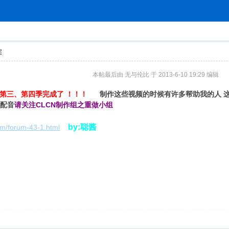
索
层
本帖最后由 无与伦比 于 2013-6-10 19:29 编辑
第三、第四季完成了 ！！！
制作这些视频的时候有许多帮助我的人 这
配音
请关注CLCN制作组之重做小组
by:聪酱
om/forum-43-1.html