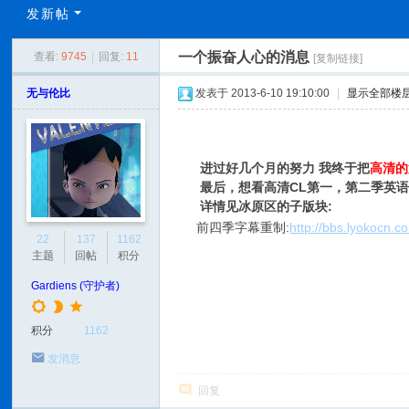
C
发新帖
L
一个振奋人心的消息
查看:
9745
|
回复:
11
[复制链接]
C
N
无与伦比
发表于 2013-6-10 19:10:00
|
显示全部楼
进过好几个月的努力 我终于把
高清的
最后，想看高清CL第一，第二季英语
详情见冰原区的子版块:
前四季字幕重制:
http://bbs.lyokocn.c
22
137
1162
主题
回帖
积分
Gardiens (守护者)
积分
1162
发消息
回复