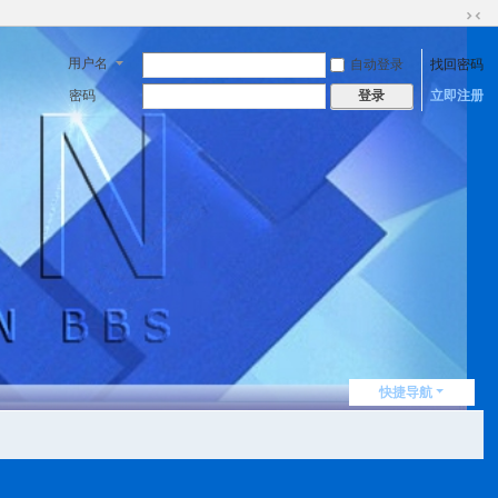
切
换
用户名
自动登录
找回密码
到
窄
密码
立即注册
登录
版
快捷导航