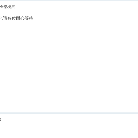
示全部楼层
毕,请各位耐心等待
层