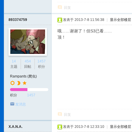
回复
893374759
发表于 2013-7-8 11:56:38
|
显示全部楼层
哦……谢谢了！但S3已看……
顶！
14
454
1457
主题
回帖
积分
Rampants (爬虫)
积分
1457
发消息
回复
X.A.N.A.
发表于 2013-7-8 12:33:10
|
显示全部楼层