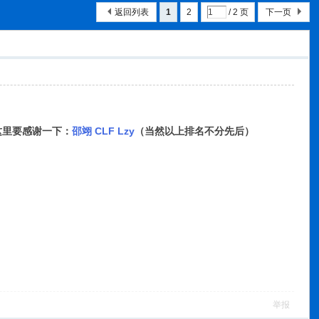
返回列表
1
2
/ 2 页
下一页
里要感谢一下：
邵翊 CLF Lzy
（当然以上排名不分先后）
举报