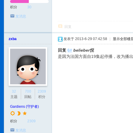
积分
30
发消息
回复
zxba
发表于 2013-6-29 07:42:58
|
显示全部楼
回复
6#
belieber悦
是因为法国方面自19集起停播，改为播出
32
700
2309
主题
回帖
积分
Gardiens (守护者)
积分
2309
发消息