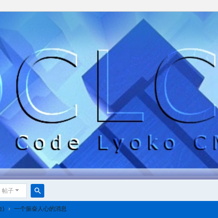
帖子
搜
台)
›
一个振奋人心的消息