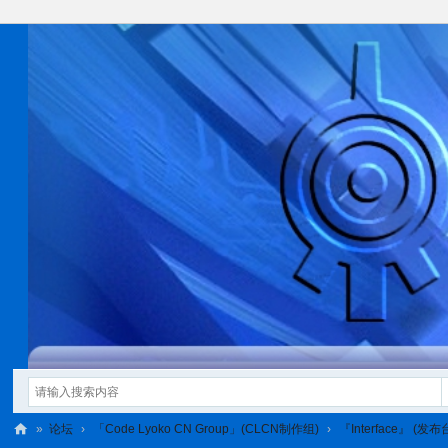
»
论坛
›
「Code Lyoko CN Group」(CLCN制作组)
›
『Interface』 (发布