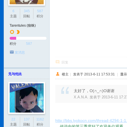
6
345
587
主题
回帖
积分
Tarentules (狼蛛)
积分
587
发消息
回复
无与伦比
楼主
|
发表于 2013-6-11 17:53:31
|
显
太好了，O(∩_∩)O谢谢
X.A.N.A. 发表于 2013-6-11 17:2
22
137
1162
http://bbs.lyokocn.com/thread-4294-1-1
主题
回帖
积分
传说中的第三季度好了欢迎各位观看