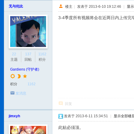
无与伦比
楼主
|
发表于 2013-6-10 19:12:46
|
显
3-4季度所有视频将会在近两日内上传完
22
137
1162
主题
回帖
积分
Gardiens (守护者)
积分
1162
发消息
回复
jimxyh
发表于 2013-6-11 15:34:51
|
显示全部楼
此贴必须顶。