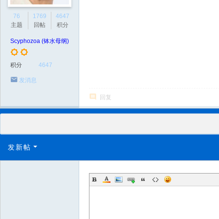
76
1769
4647
主题
回帖
积分
Scyphozoa (钵水母纲)
积分
4647
发消息
回复
发新帖