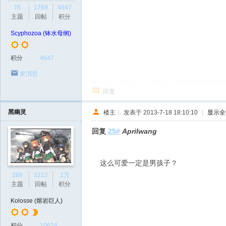
76
1769
4647
主题
回帖
积分
Scyphozoa (钵水母纲)
积分
4647
发消息
回复
黑幽灵
楼主
|
发表于 2013-7-18 18:10:10
|
显示全
回复
25#
Aprilwang
这么可爱一定是男孩子？
288
3212
1万
主题
回帖
积分
Kolosse (熔岩巨人)
积分
10624