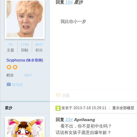
回复
15#
星沙
我比你小一岁
76
1769
4647
主题
回帖
积分
Scyphozoa (钵水母纲)
积分
4647
发消息
回复
星沙
发表于 2013-7-18 15:29:11
|
显示全部楼层
回复
23#
Aprilwang
看不出，你不是初中生吗？
话说有女孩子愿意自爆年龄？