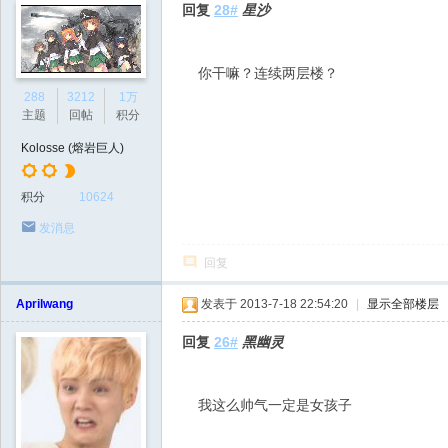
回复
28#
星沙
你干嘛？连续两层楼？
288
3212
1万
主题
回帖
积分
Kolosse (熔岩巨人)
积分
10624
发消息
回复
Aprilwang
发表于 2013-7-18 22:54:20
|
显示全部楼层
回复
26#
黑幽灵
我这么帅气一定是女孩子