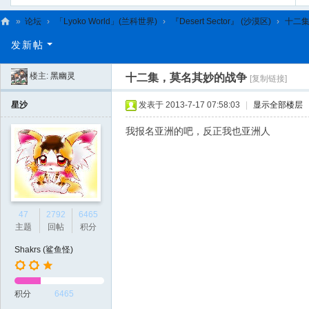
»
论坛
›
「Lyoko World」(兰科世界)
›
『Desert Sector』 (沙漠区)
›
十二
C
发新帖
L
楼主:
黑幽灵
十二集，莫名其妙的战争
[复制链接]
C
N
星沙
发表于 2013-7-17 07:58:03
|
显示全部楼层
我报名亚洲的吧，反正我也亚洲人
47
2792
6465
主题
回帖
积分
Shakrs (鲨鱼怪)
积分
6465