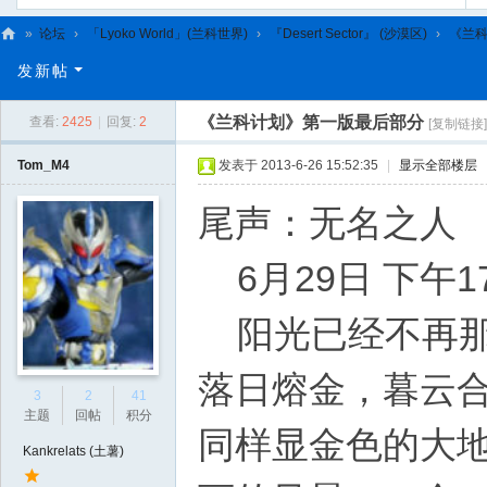
»
论坛
›
「Lyoko World」(兰科世界)
›
『Desert Sector』 (沙漠区)
›
《兰
C
发新帖
L
《兰科计划》第一版最后部分
查看:
2425
|
回复:
2
[复制链接]
C
N
Tom_M4
发表于 2013-6-26 15:52:35
|
显示全部楼层
尾声：无名之人
6月29日 下午1
阳光已经不再那
落日熔金，暮云
3
2
41
主题
回帖
积分
同样显金色的大
Kankrelats (土薯)