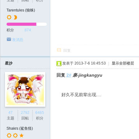
主题
回帖
积分
Tarentules (狼蛛)
积分
874
发消息
回复
星沙
发表于 2013-7-6 16:45:53
|
显示全部楼层
回复
2#
康-jingkangyu
好久不见前辈出现....
47
2792
6465
主题
回帖
积分
Shakrs (鲨鱼怪)