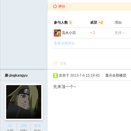
评分
参与人数
1
威望
+2
理由
流水小贝
+ 2
支持～
查看全部评分
回复
康-jingkangyu
发表于 2013-7-6 15:19:45
|
显示全部楼层
先来顶一个~
31
289
874