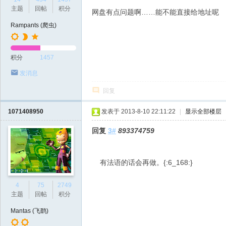
主题
回帖
积分
网盘有点问题啊……能不能直接给地址呢
Rampants (爬虫)
积分
1457
发消息
回复
1071408950
发表于 2013-8-10 22:11:22
|
显示全部楼层
回复
3#
893374759
有法语的话会再做。{:6_168:}
4
75
2749
主题
回帖
积分
Mantas (飞鹞)