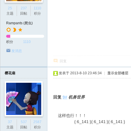
25
237
1110
主题
回帖
积分
Rampants (爬虫)
积分
1110
发消息
回复
樱花扇
发表于 2013-8-10 23:46:34
|
显示全部楼层
回复
9#
机兽世界
这样也行！！！
{:6_141:}{:6_141:}{:6_141:}
37
537
2587
主题
回帖
积分