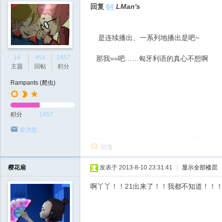
回复
6#
LMan's
是连续播出、一系列地播出是吧~
14
454
1457
那我==吧……匈牙利语的真心不想啊
主题
回帖
积分
Rampants (爬虫)
积分
1457
发消息
回复
樱花扇
发表于 2013-8-10 23:31:41
|
显示全部楼层
啊丫丫！！21出来了！！我都不知道！！！不过为什吗