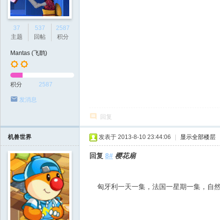
37
537
2587
主题
回帖
积分
Mantas (飞鹞)
积分
2587
发消息
回复
机兽世界
发表于 2013-8-10 23:44:06
|
显示全部楼层
回复
8#
樱花扇
匈牙利一天一集，法国一星期一集，自然