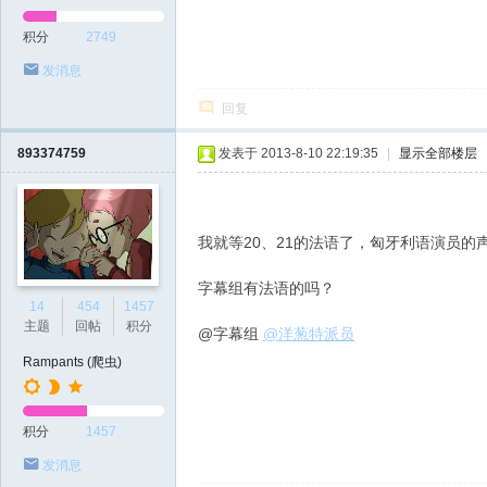
积分
2749
发消息
回复
893374759
发表于 2013-8-10 22:19:35
|
显示全部楼层
我就等20、21的法语了，匈牙利语演员的
字幕组有法语的吗？
14
454
1457
主题
回帖
积分
@字幕组
@洋葱特派员
Rampants (爬虫)
积分
1457
发消息