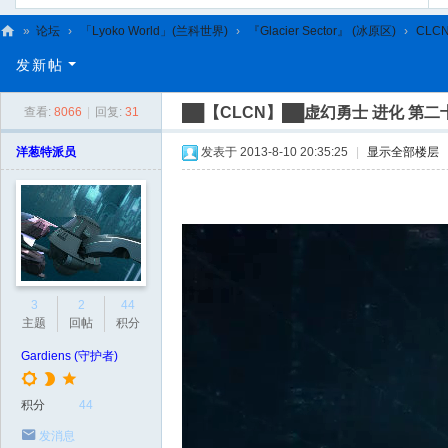
»
论坛
›
「Lyoko World」(兰科世界)
›
『Glacier Sector』 (冰原区)
›
CLC
C
发新帖
L
██【CLCN】██虚幻勇士 进化 第二
查看:
8066
|
回复:
31
C
N
洋葱特派员
发表于 2013-8-10 20:35:25
|
显示全部楼层
3
2
44
主题
回帖
积分
Gardiens (守护者)
积分
44
发消息