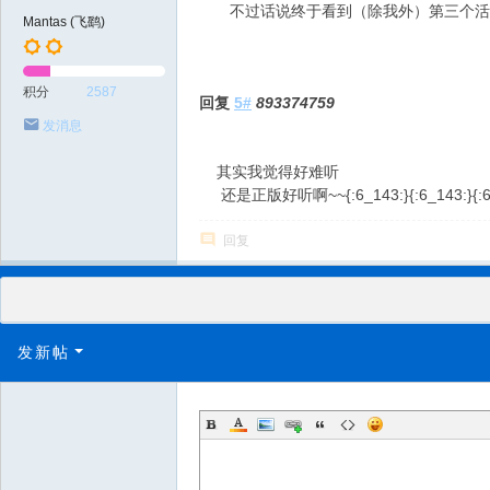
不过话说终于看到（除我外）第三个活
Mantas (飞鹞)
积分
2587
回复
5#
893374759
发消息
其实我觉得好难听
还是正版好听啊~~{:6_143:}{:6_143:}{:6_
回复
发新帖