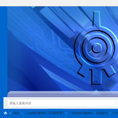
»
论坛
›
「Lyoko World」(兰科世界)
›
『Glacier Sector』 (冰原区)
›
C