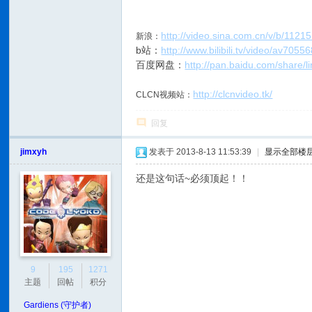
http://video.sina.com.cn/v/b/112
新浪：
b站：
http://www.bilibili.tv/video/av70556
百度网盘：
http://pan.baidu.com/shar
http://clcnvideo.tk/
CLCN视频站：
回复
jimxyh
发表于 2013-8-13 11:53:39
|
显示全部楼
还是这句话~必须顶起！！
9
195
1271
主题
回帖
积分
Gardiens (守护者)