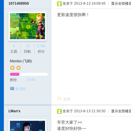
1071408950
发表于 2013-8-13 19:09:45
|
显示全部楼
更新速度很快啊！
4
75
2749
主题
回帖
积分
Mantas (飞鹞)
积分
2749
发消息
回复
LMan's
发表于 2013-8-13 21:30:50
|
显示全部楼
辛苦大家了><
速度好快好快~~