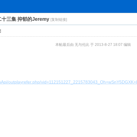
索
十三集 抑郁的Jeremy
[复制链接]
层
本帖最后由 无与伦比 于 2013-8-27 18:07 编辑
inawebApi/outplayrefer.php/vid=112151227_2215783043_Oh+wSnY5DG