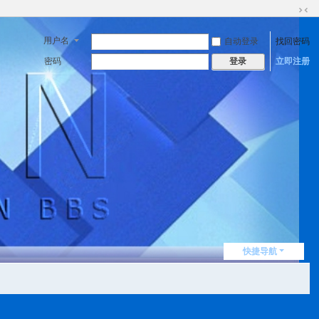
切
换
用户名
自动登录
找回密码
到
窄
密码
立即注册
登录
版
快捷导航