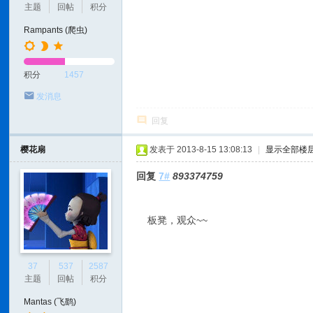
主题
回帖
积分
Rampants (爬虫)
积分
1457
发消息
回复
樱花扇
发表于 2013-8-15 13:08:13
|
显示全部楼
回复
7#
893374759
板凳，观众~~
37
537
2587
主题
回帖
积分
Mantas (飞鹞)