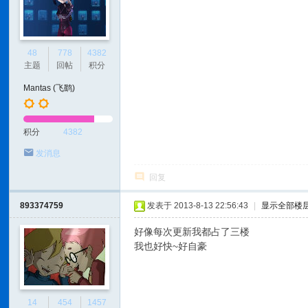
48
778
4382
主题
回帖
积分
Mantas (飞鹞)
积分
4382
发消息
回复
893374759
发表于 2013-8-13 22:56:43
|
显示全部楼
好像每次更新我都占了三楼
我也好快~好自豪
14
454
1457