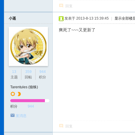
回复
小遥
发表于 2013-8-13 15:39:45
|
显示全部楼
爽死了~~~又更新了
13
359
944
主题
回帖
积分
Tarentules (狼蛛)
积分
944
发消息
回复