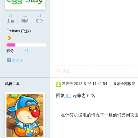
11
11
61
主题
回帖
积分
Frelions (飞蚊)
积分
61
发消息
回复
机兽世界
发表于 2013-8-16 11:41:54
|
显示全部楼层
回复
6#
云海之上づ。
在计算机没电的情况下一旦他们受到攻击