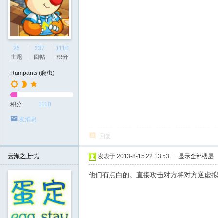
25
237
1110
主题
回帖
积分
Rampants (爬虫)
积分
1110
发消息
回复
云海之上づ。
发表于 2013-8-15 22:13:53
|
显示全部楼层
他们有点白的。直接攻击对方将对方逆虚拟