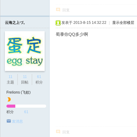
回复
云海之上づ。
发表于 2013-8-15 14:32:22
|
显示全部楼层
蜀黍你QQ多少啊
11
11
61
主题
回帖
积分
Frelions (飞蚊)
积分
61
发消息
回复