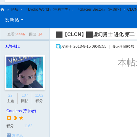
»
论坛
›
「Lyoko World」(兰科世界)
›
『Glacier Sector』 (冰原区)
›
CLC
C
发新帖
L
██【CLCN】██虚幻勇士 进化 第
查看:
4446
|
回复:
14
C
N
无与伦比
发表于 2013-8-15 09:45:55
|
显示全部楼层
本帖最
22
137
1162
主题
回帖
积分
Gardiens (守护者)
积分
1162
发消息