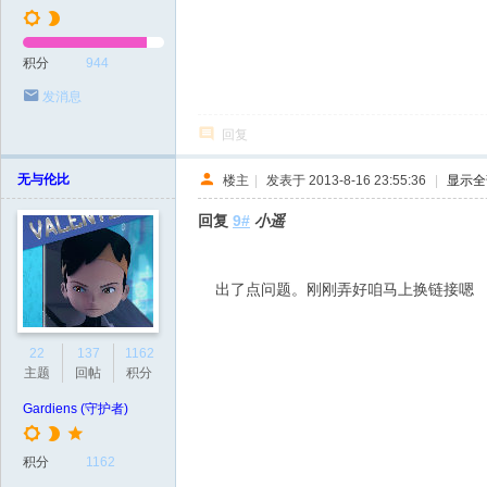
积分
944
发消息
回复
无与伦比
楼主
|
发表于 2013-8-16 23:55:36
|
显示全
回复
9#
小遥
出了点问题。刚刚弄好咱马上换链接嗯
22
137
1162
主题
回帖
积分
Gardiens (守护者)
积分
1162