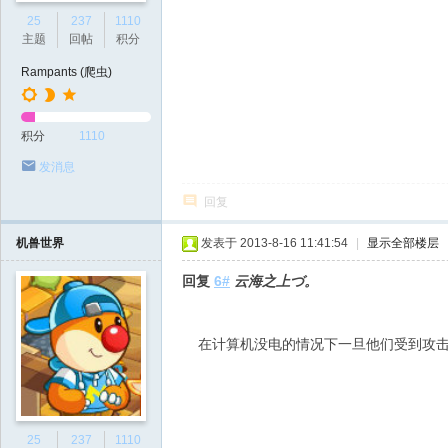
25
237
1110
主题
回帖
积分
Rampants (爬虫)
积分
1110
发消息
回复
机兽世界
发表于 2013-8-16 11:41:54
|
显示全部楼层
回复
6#
云海之上づ。
在计算机没电的情况下一旦他们受到攻击
25
237
1110