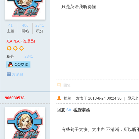
只是英语我听得懂
41
406
2341
主题
回帖
积分
X.A.N.A. (管理员)
积分
2341
发消息
回复
906030538
楼主
|
发表于 2013-8-24 00:24:30
|
显示全
回复
6#
地府紫雨
有些句子太快、太小声 不清晰，所以听