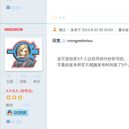
发消息
回复
906030538
楼主
|
发表于 2013-8-22 00:16:03
|
显示全
回复
3#
nongmiintou
这可是组里3个人以毁耳的代价听写的…
字幕的发布和官方视频发布时间差了5个
41
406
2341
主题
回帖
积分
X.A.N.A. (管理员)
积分
2341
发消息