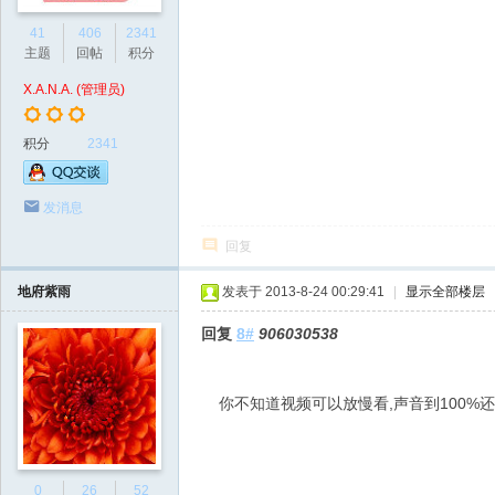
41
406
2341
主题
回帖
积分
X.A.N.A. (管理员)
积分
2341
发消息
回复
地府紫雨
发表于 2013-8-24 00:29:41
|
显示全部楼层
回复
8#
906030538
你不知道视频可以放慢看,声音到100%
0
26
52