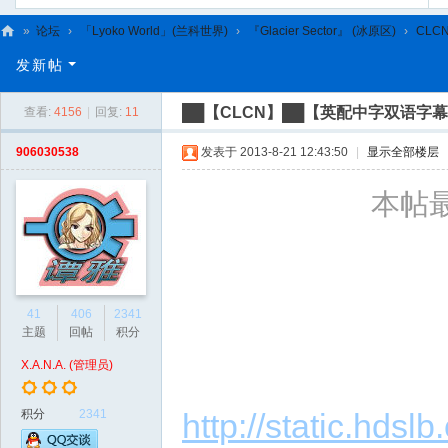
»
论坛
›
「Lyoko World」(兰科世界)
›
『Glacier Sector』 (冰原区)
›
CLC
C
发新帖
L
██【CLCN】██【英配中字双语字
查看:
4156
|
回复:
11
C
N
906030538
发表于 2013-8-21 12:43:50
|
显示全部楼层
本帖最后
41
406
2341
主题
回帖
积分
X.A.N.A. (管理员)
积分
2341
http://static.hd