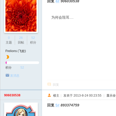
回复
4#
906030538
为何会毁耳....
0
26
52
主题
回帖
积分
Frelions (飞蚊)
积分
52
发消息
回复
906030538
楼主
|
发表于 2013-8-24 00:23:55
|
显示全
回复
5#
893374759