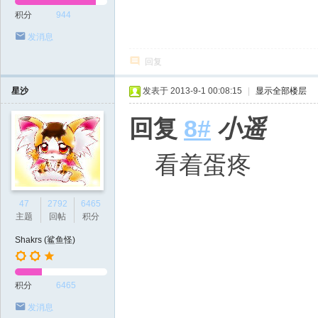
积分
944
发消息
回复
星沙
发表于 2013-9-1 00:08:15
|
显示全部楼层
回复
8#
小遥
看着蛋疼
47
2792
6465
主题
回帖
积分
Shakrs (鲨鱼怪)
积分
6465
发消息