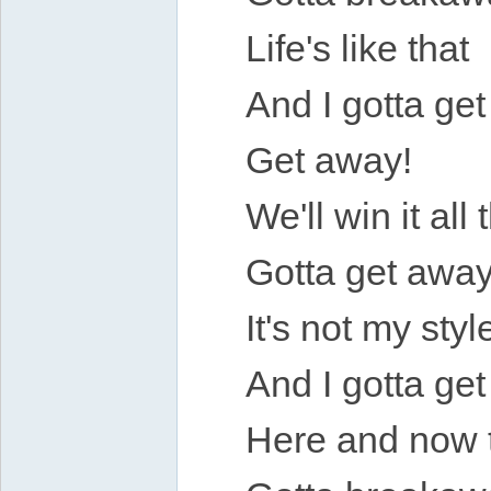
Life's like that
And I gotta ge
Get away!
We'll win it all
Gotta get away
It's not my styl
And I gotta ge
Here and now 