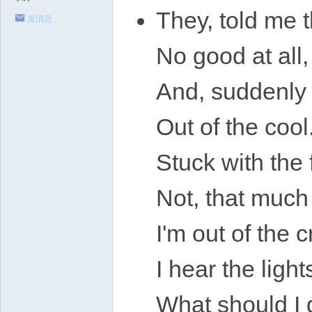
They, told me t
发消息
No good at all,
And, suddenly 
Out of the cool
Stuck with the 
Not, that much
I'm out of the c
I hear the light
What should I