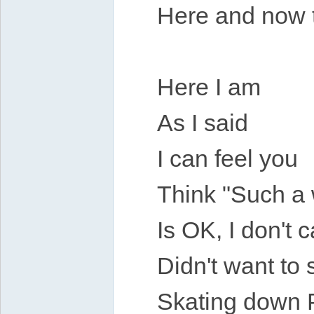
Here and now 
Here I am
As I said
I can feel you
Think "Such a 
Is OK, I don't 
Didn't want to s
Skating down 