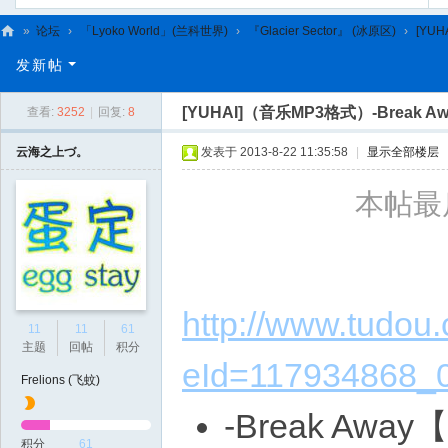
»
论坛
›
「Lyoko World」(兰科世界)
›
『Glacier Sector』 (冰原区)
›
[YUH
C
发新帖
L
[YUHAI]（音乐MP3格式）-Break
查看:
3252
|
回复:
8
C
N
云海之上づ。
发表于 2013-8-22 11:35:58
|
显示全部楼层
本帖最后
http://www.tudo
11
11
61
主题
回帖
积分
eId=117934868_0
Frelions (飞蚊)
-Break A
积分
61