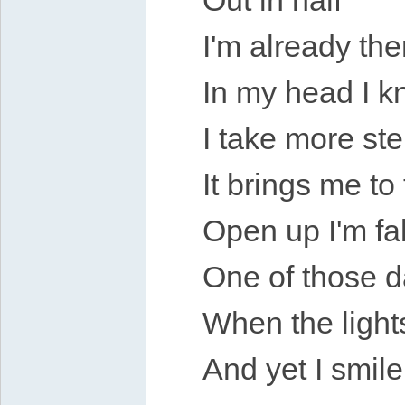
Out in half
I'm already the
In my head I k
I take more st
It brings me to
Open up I'm fal
One of those 
When the light
And yet I smile