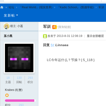
»
论坛
›
「Real World」(现实世界)
›
『Kadic School』 (凯德学校)
›
军训
C
发新帖
L
楼主:
小遥
军训
火
[复制链接]
C
N
某小黑
发表于 2013-8-31 12:06:19
|
显示全部楼层
回复
5#
Linnaea
LC今年运什么？节操？{:5_118:}
18
130
293
主题
回帖
积分
Krabes (红蟹)
积分
293