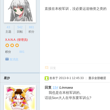
直接在本校军训，没必要运送物资之类的
43
542
881
主题
回帖
积分
X.A.N.A. (管理员)
积分
881
发消息
回复
星沙
发表于 2013-9-1 12:45:33
|
显示全部楼层
回复
15#
Linnaea
我也是在本校军训的。
话说Sion大人在华东要军训么?