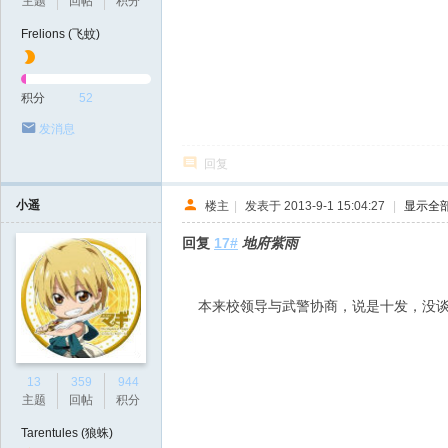
主题
回帖
积分
Frelions (飞蚊)
积分
52
发消息
回复
小遥
楼主
|
发表于 2013-9-1 15:04:27
|
显示全
回复
17#
地府紫雨
本来校领导与武警协商，说是十发，没谈
13
359
944
主题
回帖
积分
Tarentules (狼蛛)