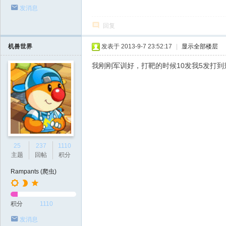
发消息
回复
机兽世界
发表于 2013-9-7 23:52:17
|
显示全部楼层
我刚刚军训好，打靶的时候10发我5发打
25
237
1110
主题
回帖
积分
Rampants (爬虫)
积分
1110
发消息