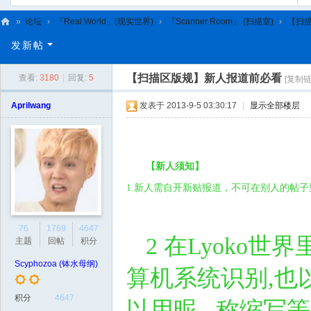
»
论坛
›
「Real World」(现实世界)
›
『Scanner Room』 (扫描室)
›
【扫
C
发新帖
L
【扫描区版规】新人报道前必看
查看:
3180
|
回复:
5
[复制链
C
N
Aprilwang
发表于 2013-9-5 03:30:17
|
显示全部楼层
【新人须知】
1.
新人需自开新贴报道，不可在别人的帖子
76
1769
4647
2
在
Lyoko
世界
主题
回帖
积分
Scyphozoa (钵水母纲)
算机系统识别
,
也
积分
4647
以用昵 称缩写等