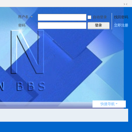
切
换
用户名
自动登录
找回密码
到
窄
密码
立即注册
登录
版
快捷导航