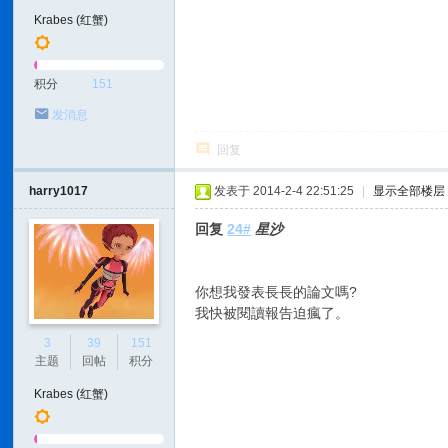
Krabes (红蟹)
积分
151
发消息
回复
harry1017
发表于 2014-2-4 22:51:25
|
显示全部楼层
回复
24#
星沙
你想我發表長長的論文嗎?
我快被閱讀報告迫瘋了。
3
39
151
主题
回帖
积分
Krabes (红蟹)