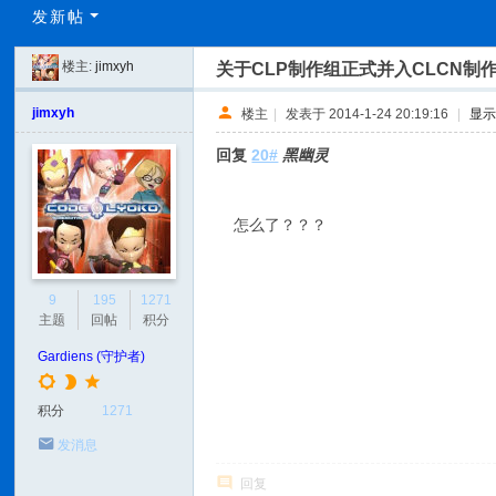
C
发新帖
L
楼主:
jimxyh
关于CLP制作组正式并入CLCN制
C
N
jimxyh
楼主
|
发表于 2014-1-24 20:19:16
|
显
回复
20#
黑幽灵
怎么了？？？
9
195
1271
主题
回帖
积分
Gardiens (守护者)
积分
1271
发消息
回复