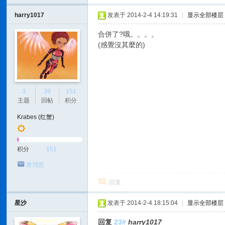
harry1017
发表于 2014-2-4 14:19:31
|
显示全部楼层
合併了?哦。。。。
(感覺沒其麼的)
3
39
151
主题
回帖
积分
Krabes (红蟹)
积分
151
发消息
回复
星沙
发表于 2014-2-4 18:15:04
|
显示全部楼层
回复
23#
harry1017