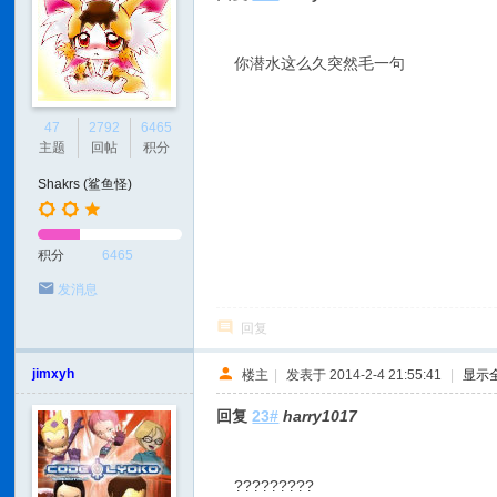
你潜水这么久突然毛一句
47
2792
6465
主题
回帖
积分
Shakrs (鲨鱼怪)
积分
6465
发消息
回复
jimxyh
楼主
|
发表于 2014-2-4 21:55:41
|
显示
回复
23#
harry1017
?????????