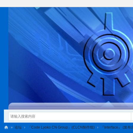
»
论坛
›
「Code Lyoko CN Group」(CLCN制作组)
›
『Interface』 (发布