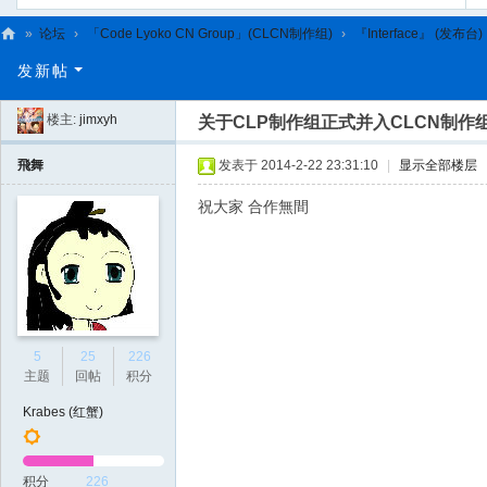
»
论坛
›
「Code Lyoko CN Group」(CLCN制作组)
›
『Interface』 (发布台)
C
发新帖
L
楼主:
jimxyh
关于CLP制作组正式并入CLCN制作
C
N
飛舞
发表于 2014-2-22 23:31:10
|
显示全部楼层
祝大家 合作無間
5
25
226
主题
回帖
积分
Krabes (红蟹)
积分
226