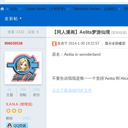
»
论坛
›
「Lyoko World」(兰科世界)
›
『Mountain Sector』 (山脉区)
›
【同
C
发新帖
L
【同人漫画】Aelita梦游仙境
查看:
2132
|
回复:
9
[复制链接]
C
N
906030538
发表于 2014-1-30 19:22:57
|
显示全部楼层
原名：Aelita in wonderland
不要告诉我我是唯一一个觉得'Aelita'和'Al
41
406
2341
点击下载漫画PDF文件
主题
回帖
积分
X.A.N.A. (管理员)
积分
2341