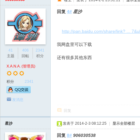
回复
4#
星沙
http://pan.baidu.com/share/link? ... 
我网盘里可以下载
41
406
2341
主题
回帖
积分
还有很多其他东西
X.A.N.A. (管理员)
积分
2341
发消息
回复
星沙
发表于 2014-2-3 08:12:25
|
显示全部楼层
回复
8#
906030538