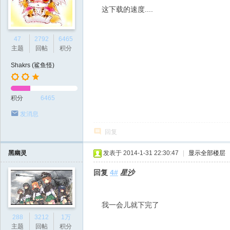
这下载的速度....
47
2792
6465
主题
回帖
积分
Shakrs (鲨鱼怪)
积分
6465
发消息
回复
黑幽灵
发表于 2014-1-31 22:30:47
|
显示全部楼层
回复
4#
星沙
我一会儿就下完了
288
3212
1万
主题
回帖
积分