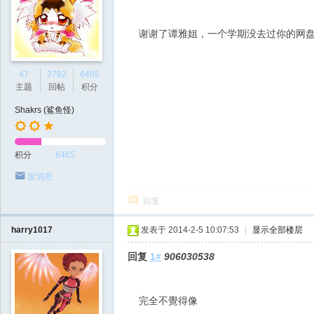
谢谢了谭雅姐，一个学期没去过你的网盘
47
2792
6465
主题
回帖
积分
Shakrs (鲨鱼怪)
积分
6465
发消息
回复
harry1017
发表于 2014-2-5 10:07:53
|
显示全部楼层
回复
1#
906030538
完全不覺得像