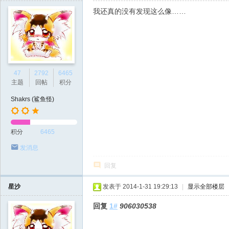
我还真的没有发现这么像……
47
2792
6465
主题
回帖
积分
Shakrs (鲨鱼怪)
积分
6465
发消息
回复
星沙
发表于 2014-1-31 19:29:13
|
显示全部楼层
回复
1#
906030538