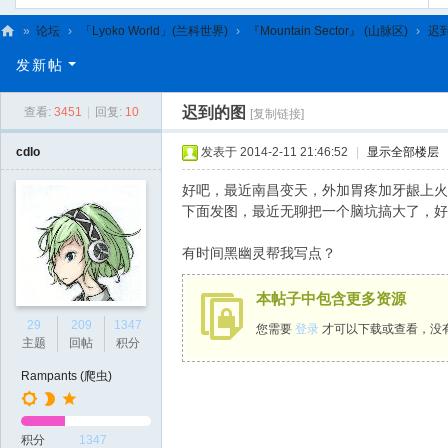
»
论坛
›
「Lyoko World」(兰科世界)
›
『Mountain Sector』 (山脉区)
›
迟
C
发新帖
L
迟到的图
查看:
3451
|
回复:
10
[复制链接]
C
N
cdlo
发表于 2014-2-11 21:46:52
|
显示全部楼层
好吧，最近南昌变天，外加胃疼加牙龈上火
下面发图，最近无聊把一个脑坑搞大了，好
有时间黑幽灵帮我写点？
本帖子中包含更多资源
29
209
1347
您需要
登录
才可以下载或查看，没
主题
回帖
积分
Rampants (爬虫)
积分
1347