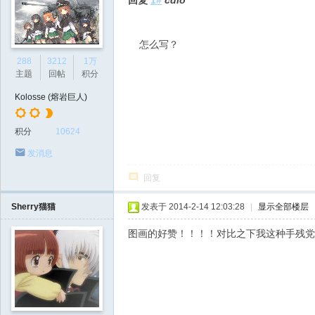
回复
1#
cdlo
怎么写？
288
3212
1万
主题
回帖
积分
Kolosse (熔岩巨人)
积分
10624
发消息
回复
Sherry猫猫
发表于 2014-2-14 12:03:28
|
显示全部楼层
图画的好赞！！！！对比之下我这种手残党简直