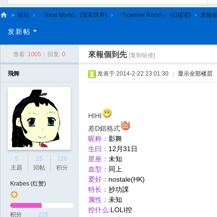
»
论坛
›
「Real World」(现实世界)
›
『Scanner Room』 (扫描室)
›
來報
C
发新帖
L
來報個到先
查看:
1005
|
回复:
0
[复制链接]
C
N
飛舞
发表于 2014-2-22 23:01:30
|
显示全部楼层
HIHI
差D錯格式
昵称：
影舞
生曰：
12月31日
星座：
未知
5
25
226
主题
回帖
积分
血型：
同上
爱好：
nostale(HK)
Krabes (红蟹)
特长：
抄功課
属性：
未知
控什么:
LOLI控
积分
226