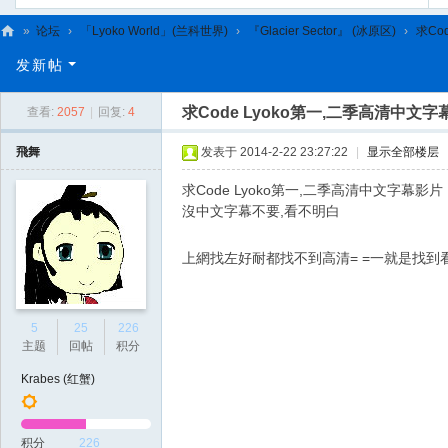
»
论坛
›
「Lyoko World」(兰科世界)
›
『Glacier Sector』 (冰原区)
›
求Co
C
发新帖
L
求Code Lyoko第一,二季高清中文字
查看:
2057
|
回复:
4
C
N
飛舞
发表于 2014-2-22 23:27:22
|
显示全部楼层
求Code Lyoko第一,二季高清中文字幕影片
沒中文字幕不要,看不明白
上網找左好耐都找不到高清= =一就是找到
5
25
226
主题
回帖
积分
Krabes (红蟹)
积分
226