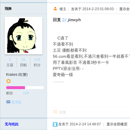
飛舞
楼主
|
发表于 2014-2-23 01:09:03
|
显示全
回复
2#
jimxyh
C過了
不過看不到
土豆 優酷都看不到
56.com看是看到,不過只會看到一半就看
5
25
226
用了暴風影音 不過看3秒卡一卡
主题
回帖
积分
PPTV原全沒用- -
愛奇藝一樣
Krabes (红蟹)
..........
积分
226
发消息
回复
无与伦比
发表于 2014-2-24 14:48:07
|
显示全部楼层