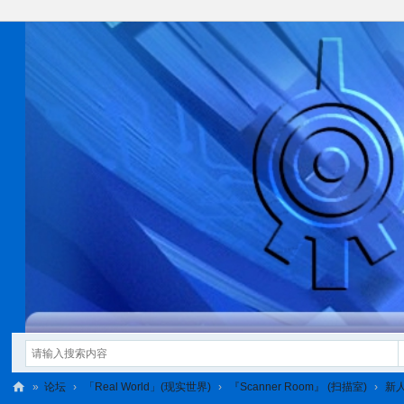
»
论坛
›
「Real World」(现实世界)
›
『Scanner Room』 (扫描室)
›
新