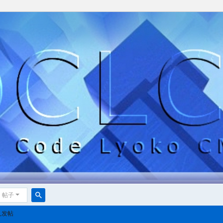
帖子
搜
人发帖