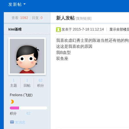
C
发新帖
L
新人发帖
查看:
1092
|
回复:
0
[复制链接]
C
N
kiwi基维
发表于 2015-7-18 11:12:14
|
显示全部楼
我喜欢虚幻勇士里的陈迪当然还有他的狗
这这是我喜欢的原因
我B血型
双鱼座
1
1
62
主题
回帖
积分
Frelions (飞蚊)
积分
62
发消息