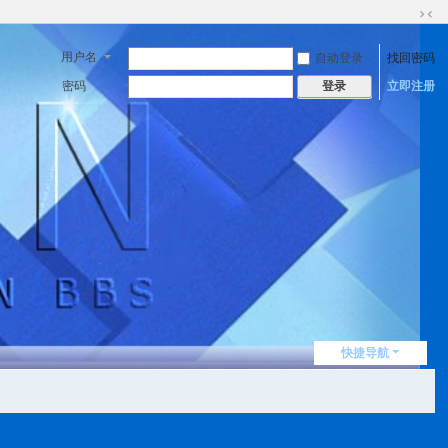
切
换
用户名
自动登录
找回密码
到
窄
密码
立即注册
登录
版
快捷导航