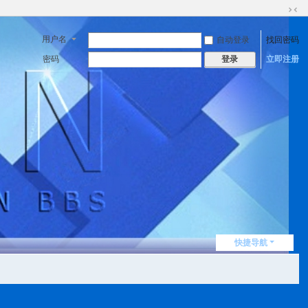
切
换
用户名
自动登录
找回密码
到
窄
密码
立即注册
登录
版
快捷导航