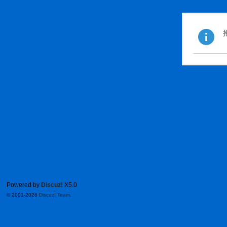
Powered by
Discuz!
X5.0
© 2001-2026
Discuz! Team
.