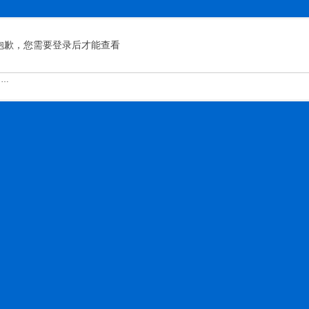
索
抱歉，您需要登录后才能查看
……