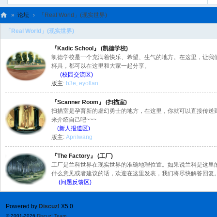
»
论坛
›
「Real World」(现实世界)
C
「Real World」(现实世界)
L
『Kadic School』 (凯德学校)
C
凯德学校是一个充满着快乐、希望、生气的地方。在这里，让我
杯具，都可以在这里和大家一起分享。
N
(校园交流区)
版主:
b3e
,
eyollan
『Scanner Room』 (扫描室)
扫描室是孕育新的虚幻勇士的地方，在这里，你就可以直接传送
来介绍自己吧~~~
(新人报道区)
版主:
Aprilwang
『The Factory』 (工厂)
工厂是兰科世界在现实世界的准确地理位置。如果说兰科是这里
什么意见或者建议的话，欢迎在这里发表，我们将尽快解答回复
(问题反馈区)
Powered by
Discuz!
X5.0
© 2001-2026
Discuz! Team
.